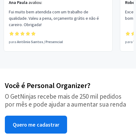
Ana Paula
avaliou:
Rober
Fui muito bem atendida com um trabalho de
Excel
qualidade. Valeu a pena, orçamento grátis e não é
bom p
careiro. Obrigada!
para
Antônio Santos
/
Presencial
para
V
Você é Personal Organizer?
O GetNinjas recebe mais de 250 mil pedidos
por mês e pode ajudar a aumentar sua renda
Quero me cadastrar