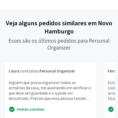
Veja alguns pedidos similares em Novo
Hamburgo
Esses são os últimos pedidos para Personal
Organizer
Laura
contratou
Personal Organizer
Fern
Alguém que possa organizar todos os
Estou
armários da casa, me auxiliando em verificar o
cozin
que deve ser guardado e o q pode ser
arrum
descartado. Preciso que essa pessoa também
td qu
me auxilie a guardar coi...
coloca
Pedido atendido