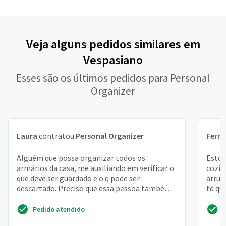
Veja alguns pedidos similares em
Vespasiano
Esses são os últimos pedidos para Personal
Organizer
Laura
contratou
Personal Organizer
Fern
Alguém que possa organizar todos os
Estou
armários da casa, me auxiliando em verificar o
cozin
que deve ser guardado e o q pode ser
arrum
descartado. Preciso que essa pessoa também
td qu
me auxilie a guardar coi...
coloca
Pedido atendido