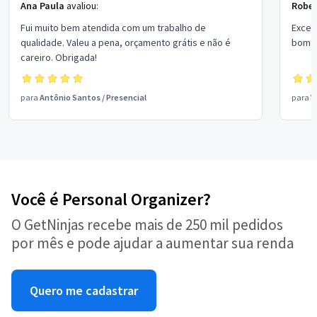
Ana Paula
avaliou:
Rober
Fui muito bem atendida com um trabalho de
Excel
qualidade. Valeu a pena, orçamento grátis e não é
bom p
careiro. Obrigada!
para
Antônio Santos
/
Presencial
para
V
Você é Personal Organizer?
O GetNinjas recebe mais de 250 mil pedidos
por mês e pode ajudar a aumentar sua renda
Quero me cadastrar