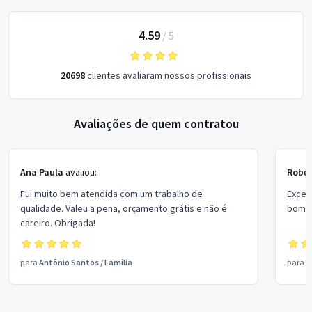
4.59
/
5
20698
clientes avaliaram nossos profissionais
Avaliações de quem contratou
Ana Paula
avaliou:
Rober
Fui muito bem atendida com um trabalho de
Excel
qualidade. Valeu a pena, orçamento grátis e não é
bom p
careiro. Obrigada!
para
Antônio Santos
/
Família
para
V