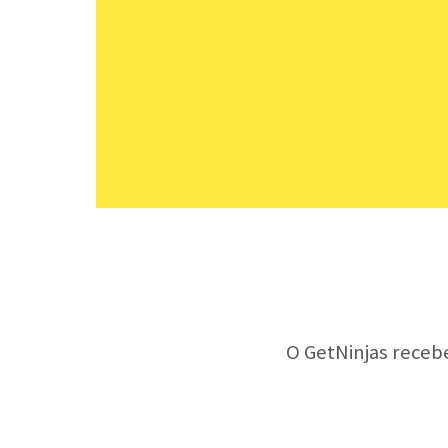
O GetNinjas receb