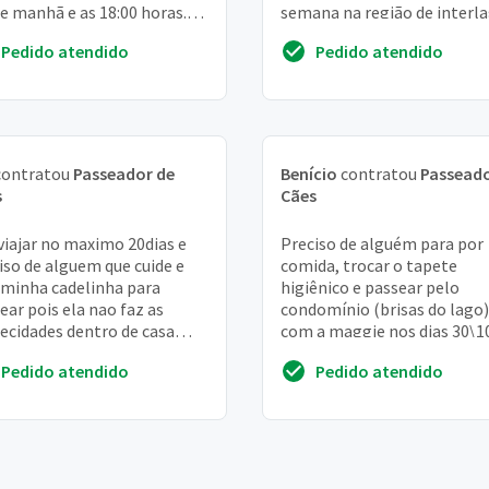
de manhã e as 18:00 horas.
semana na região de interl
referencia que more em
Pedido atendido
Pedido atendido
cabana perto da...
ontratou
Passeador de
Benício
contratou
Passeado
s
Cães
viajar no maximo 20dias e
Preciso de alguém para por
iso de alguem que cuide e
comida, trocar o tapete
 minha cadelinha para
higiênico e passear pelo
ear pois ela nao faz as
condomínio (brisas do lago)
ecidades dentro de casa
com a maggie nos dias 30\1
a viagem so sera no ano
01\11, uma vez que estarei
Pedido atendido
Pedido atendido
vem mais ja g...
viajando no período