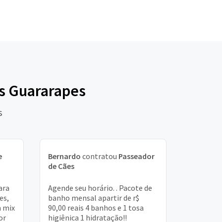
os Guararapes
s
e
Bernardo
contratou
Passeador
de Cães
ara
Agende seu horário. . Pacote de
es,
banho mensal apartir de r$
m mix
90,00 reais 4 banhos e 1 tosa
or
higiênica 1 hidratação!!