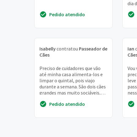
dia 
De p
Pedido atendido
copa
Isabelly
contratou
Passeador de
Ian
c
Cães
Cãe
Preciso de cuidadores que vão
Vou 
até minha casa alimenta-los e
prec
limpar o quintal, pois viajo
leve
durante a semana. São dois cães
pass
grandes mas muito sociáveis,
ness
tiveram contatos anteriores
minh
Pedido atendido
com cuida...
que 