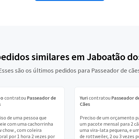
pedidos similares em Jaboatão d
Esses são os últimos pedidos para Passeador de cãe
no
contratou
Passeador de
Yuri
contratou
Passeador d
s
Cães
iso de uma pessoa que
Preciso de um orçamento p
eie com uma cachorrinha
um pacote mensal para 2 cã
 chow , com coleira
uma vira-lata pequena, e u
oral por 1 hora 2 vezes por
de rottweiler, 2 ou 3 vezes p