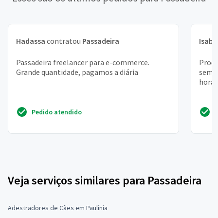
Hadassa
contratou
Passadeira
Isabe
Passadeira freelancer para e-commerce.
Procu
Grande quantidade, pagamos a diária
seman
horas
Pedido atendido
Veja serviços similares para Passadeira
Adestradores de Cães em Paulínia