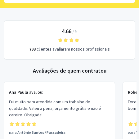
4.66
/
5
793
clientes avaliaram nossos profissionais
Avaliações de quem contratou
Ana Paula
avaliou:
Rober
Fui muito bem atendida com um trabalho de
Excel
qualidade. Valeu a pena, orçamento grátis e não é
bom p
careiro. Obrigada!
para
Antônio Santos
/
Passadeira
para
V