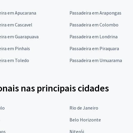
eira em Apucarana
Passadeira em Arapongas
ira em Cascavel
Passadeira em Colombo
eira em Guarapuava
Passadeira em Londrina
ira em Pinhais
Passadeira em Piraquara
eira em Toledo
Passadeira em Umuarama
onais nas principais cidades
ulo
Rio de Janeiro
a
Belo Horizonte
hos
Niterói