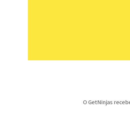
O GetNinjas receb