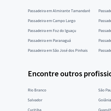
Passadeira em Almirante Tamandaré
Passad
Passadeira em Campo Largo
Passade
Passadeira em Foz do Iguaçu
Passad
Passadeira em Paranaguá
Passade
Passadeira em São José dos Pinhais
Passad
Encontre outros profissi
Rio Branco
São Pa
Salvador
Goiâni
Curitiba
Guarul