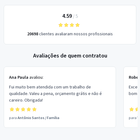
4.59
/
5
20698
clientes avaliaram nossos profissionais
Avaliações de quem contratou
Ana Paula
avaliou:
Rober
Fui muito bem atendida com um trabalho de
Excel
qualidade. Valeu a pena, orçamento grátis e não é
bom p
careiro. Obrigada!
para
Antônio Santos
/
Família
para
V