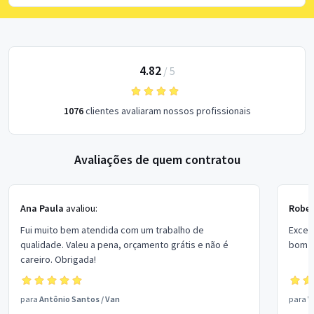
4.82
/
5
1076
clientes avaliaram nossos profissionais
Avaliações de quem contratou
Ana Paula
avaliou:
Rober
Fui muito bem atendida com um trabalho de
Excel
qualidade. Valeu a pena, orçamento grátis e não é
bom p
careiro. Obrigada!
para
Antônio Santos
/
Van
para
V