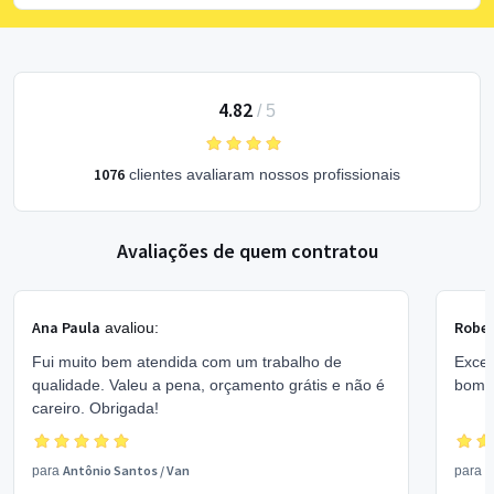
4.82
/
5
1076
clientes avaliaram nossos profissionais
Avaliações de quem contratou
Ana Paula
Rober
avaliou:
Fui muito bem atendida com um trabalho de
Excel
qualidade. Valeu a pena, orçamento grátis e não é
bom 
careiro. Obrigada!
Antônio Santos
/
Van
V
para
para