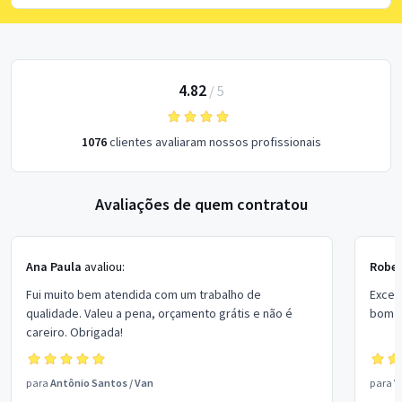
4.82
/
5
1076
clientes avaliaram nossos profissionais
Avaliações de quem contratou
Ana Paula
avaliou:
Rober
Fui muito bem atendida com um trabalho de
Excel
qualidade. Valeu a pena, orçamento grátis e não é
bom p
careiro. Obrigada!
para
Antônio Santos
/
Van
para
V