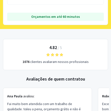
Orçamentos em até 60 minutos
4.82
/
5
1076
clientes avaliaram nossos profissionais
Avaliações de quem contratou
Ana Paula
avaliou:
Rober
Fui muito bem atendida com um trabalho de
Excel
qualidade. Valeu a pena, orçamento grátis e não é
bom p