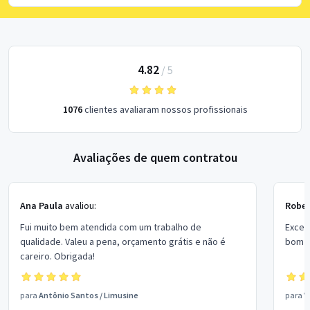
4.82
/
5
1076
clientes avaliaram nossos profissionais
Avaliações de quem contratou
Ana Paula
avaliou:
Rober
Fui muito bem atendida com um trabalho de
Excel
qualidade. Valeu a pena, orçamento grátis e não é
bom p
careiro. Obrigada!
para
Antônio Santos
/
Limusine
para
V