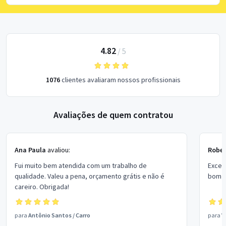
4.82
/
5
1076
clientes avaliaram nossos profissionais
Avaliações de quem contratou
Ana Paula
avaliou:
Rober
Fui muito bem atendida com um trabalho de
Excel
qualidade. Valeu a pena, orçamento grátis e não é
bom p
careiro. Obrigada!
para
Antônio Santos
/
Carro
para
V