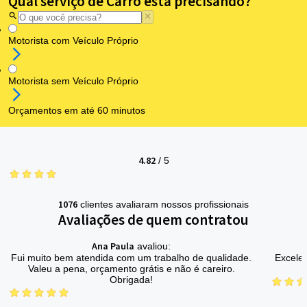
Qual serviço de Carro está precisando?
Motorista com Veículo Próprio
Motorista sem Veículo Próprio
Orçamentos em até 60 minutos
4.82
/
5
1076
clientes avaliaram nossos profissionais
Avaliações de quem contratou
Ana Paula
avaliou:
Fui muito bem atendida com um trabalho de qualidade.
Excelen
Valeu a pena, orçamento grátis e não é careiro.
Obrigada!