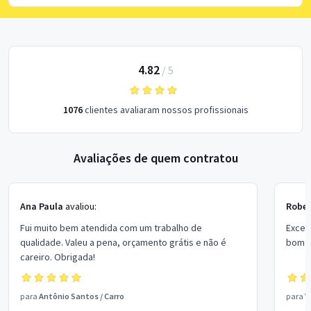
4.82
/
5
1076
clientes avaliaram nossos profissionais
Avaliações de quem contratou
Ana Paula
avaliou:
Rober
Fui muito bem atendida com um trabalho de
Excel
qualidade. Valeu a pena, orçamento grátis e não é
bom p
careiro. Obrigada!
para
Antônio Santos
/
Carro
para
V