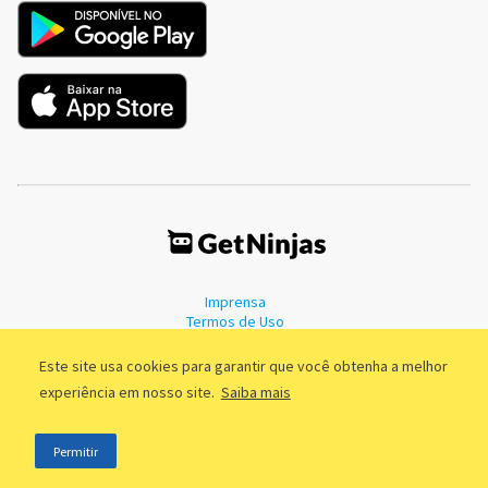
Imprensa
Termos de Uso
Política de Privacidade
Este site usa cookies para garantir que você obtenha a melhor
experiência em nosso site.
Saiba mais
©2011 - 2026, GetNinjas LTDA. CNPJ 55.744.877/0001-89 - Rua Dr.
Permitir
Fernandes Coelho, 85 - 3º andar - São Paulo/SP - Brasil