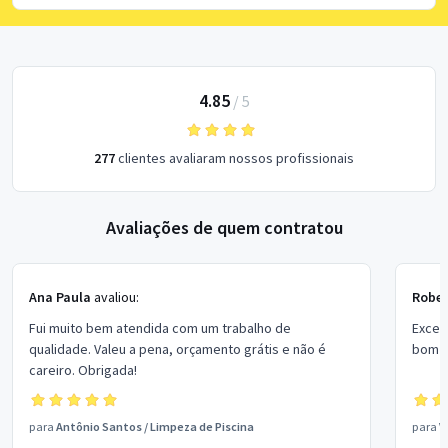
4.85
/
5
277
clientes avaliaram nossos profissionais
Avaliações de quem contratou
Ana Paula
avaliou:
Rober
Fui muito bem atendida com um trabalho de
Excel
qualidade. Valeu a pena, orçamento grátis e não é
bom p
careiro. Obrigada!
para
Antônio Santos
/
Limpeza de Piscina
para
V