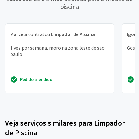
piscina
Marcela
contratou
Limpador de Piscina
Igor
c
1 vez por semana, moro na zona leste de sao
Gosta
paulo
Pedido atendido
Veja serviços similares para Limpador
de Piscina