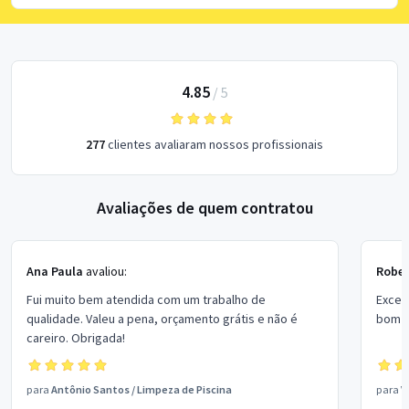
4.85
/
5
277
clientes avaliaram nossos profissionais
Avaliações de quem contratou
Ana Paula
avaliou:
Rober
Fui muito bem atendida com um trabalho de
Excel
qualidade. Valeu a pena, orçamento grátis e não é
bom p
careiro. Obrigada!
para
Antônio Santos
/
Limpeza de Piscina
para
V