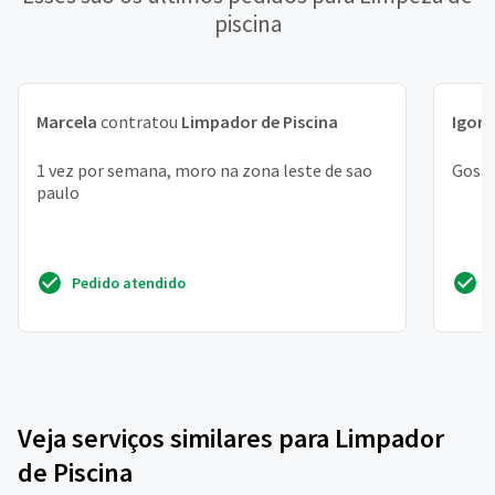
piscina
Marcela
contratou
Limpador de Piscina
Igor
c
1 vez por semana, moro na zona leste de sao
Gosta
paulo
Pedido atendido
Veja serviços similares para Limpador
de Piscina