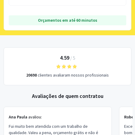
Orçamentos em até 60 minutos
4.59
/
5
20698
clientes avaliaram nossos profissionais
Avaliações de quem contratou
Ana Paula
avaliou:
Rober
Fui muito bem atendida com um trabalho de
Excel
qualidade. Valeu a pena, orçamento grátis e não é
bom p