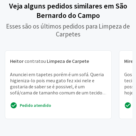
Veja alguns pedidos similares em São
Bernardo do Campo
Esses são os últimos pedidos para Limpeza de
Carpetes
Heitor
contratou
Limpeza de Carpete
Mirel
Anunciei em tapetes porém é um sofá. Queria
Gosta
higieniza-lo pois meu gato fez xixi nele e
tecid
gostaria de saber se é possivel, é um
possu
sofá/cama de tamanho comum de um tecido
hoje 
eu diria de "pano com ...
Pedido atendido