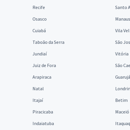
Recife
Santo 
Osasco
Manau
Cuiabá
Vila Ve
Taboão da Serra
São Jo
Jundiaí
Vitória
Juiz de Fora
São Cae
Arapiraca
Guaruj
Natal
Londri
Itajaí
Betim
Piracicaba
Maceió
Indaiatuba
Itaqua