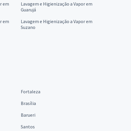
or em
Lavagem e Higienização a Vapor em
Guarujá
or em
Lavagem e Higienização a Vapor em
Suzano
Fortaleza
Brasília
Barueri
Santos