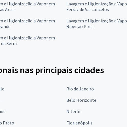
m e Higienização a Vapor em
Lavagem e Higienização a Vap
as Artes
Ferraz de Vasconcelos
m e Higienização a Vapor em
Lavagem e Higienização a Vap
Grande
Ribeirão Pires
m e Higienização a Vapor em
 da Serra
onais nas principais cidades
ulo
Rio de Janeiro
a
Belo Horizonte
hos
Niterói
o Preto
Florianópolis