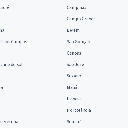
André
Campinas
s
Campo Grande
lha
Belém
sé dos Campos
São Gonçalo
Canoas
tano do Sul
São José
á
Suzano
na
Mauá
Itapevi
Hortolândia
quecetuba
Sumaré