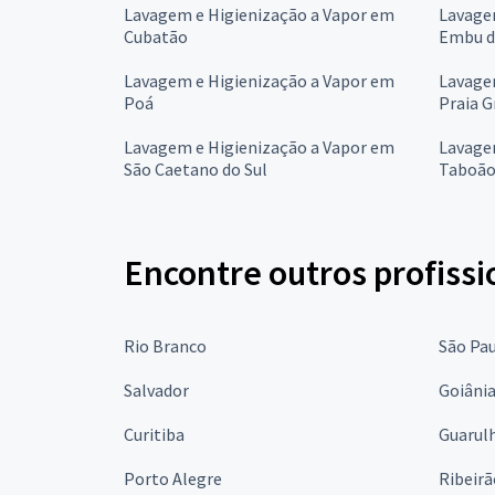
Lavagem e Higienização a Vapor em
Lavage
Cubatão
Embu d
Lavagem e Higienização a Vapor em
Lavage
Poá
Praia 
Lavagem e Higienização a Vapor em
Lavage
São Caetano do Sul
Taboão
Encontre outros profissi
Rio Branco
São Pa
Salvador
Goiâni
Curitiba
Guarul
Porto Alegre
Ribeirã