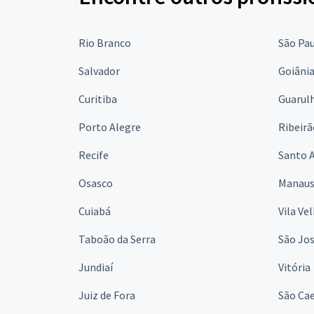
Rio Branco
São Pa
Salvador
Goiâni
Curitiba
Guarul
Porto Alegre
Ribeirã
Recife
Santo 
Osasco
Manau
Cuiabá
Vila Ve
Taboão da Serra
São Jo
Jundiaí
Vitória
Juiz de Fora
São Cae