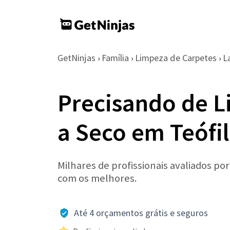
GetNinjas
Família
Limpeza de Carpetes
L
›
›
›
Precisando de L
a Seco em Teófi
Milhares de profissionais avaliados po
com os melhores.
Até 4 orçamentos grátis e seguros