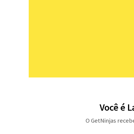
Você é L
O GetNinjas receb