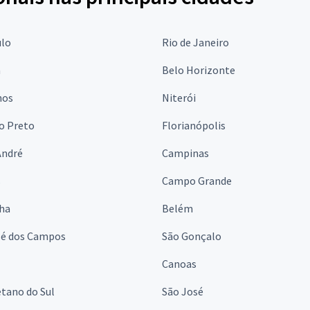
ulo
Rio de Janeiro
a
Belo Horizonte
hos
Niterói
o Preto
Florianópolis
André
Campinas
s
Campo Grande
lha
Belém
sé dos Campos
São Gonçalo
Canoas
tano do Sul
São José