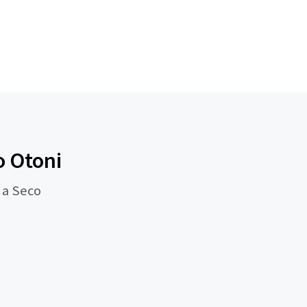
o Otoni
 a Seco