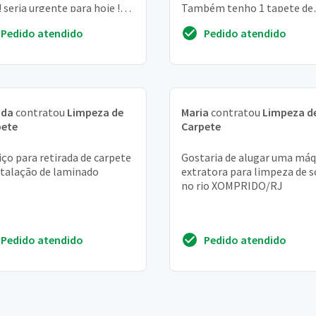
! seria urgente para hoje !
Também tenho 1 tapete de
tato somente por whatsapp
pelinhos daqueles bem fofin
Pedido atendido
Pedido atendido
preciso de um profiss...
nda
contratou
Limpeza de
Maria
contratou
Limpeza d
pete
Carpete
iço para retirada de carpete
Gostaria de alugar uma máq
stalação de laminado
extratora para limpeza de s
no rio XOMPRIDO/RJ
Pedido atendido
Pedido atendido