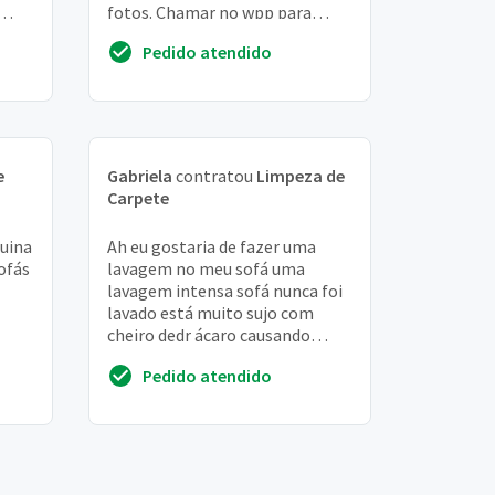
fotos. Chamar no wpp para
ho ,
envio de orçamento. Agradeço
Pedido atendido
e
Gabriela
contratou
Limpeza de
Carpete
uina
Ah eu gostaria de fazer uma
ofás
lavagem no meu sofá uma
lavagem intensa sofá nunca foi
lavado está muito sujo com
cheiro dedr ácaro causando
espirro, alergias enfim
Pedido atendido