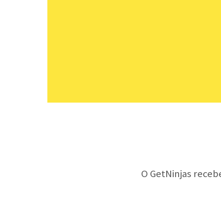
O GetNinjas receb