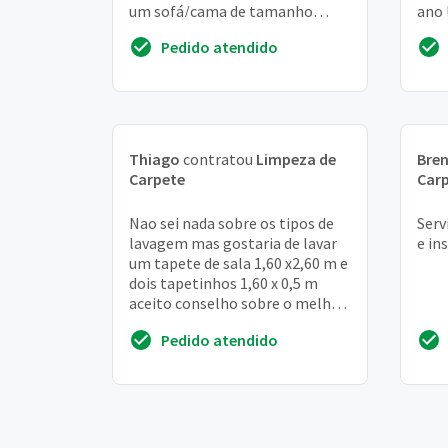
um sofá/cama de tamanho
ano 
comum de um tecido eu diria de
con
Pedido atendido
"pano com ...
Thiago
contratou
Limpeza de
Bre
Carpete
Car
Nao sei nada sobre os tipos de
Serv
lavagem mas gostaria de lavar
e in
um tapete de sala 1,60 x2,60 m e
dois tapetinhos 1,60 x 0,5 m
aceito conselho sobre o melhor
sistema de lavagem
Pedido atendido