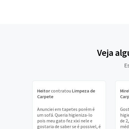
Veja alg
E
Heitor
contratou
Limpeza de
Mire
Carpete
Car
Anunciei em tapetes porém é
Gost
um sofá. Queria higieniza-lo
higi
pois meu gato fez xixi nele e
de 2
gostaria de saber se é possivel, é
médi