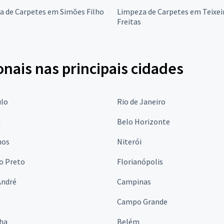
a de Carpetes em Simões Filho
Limpeza de Carpetes em Teixei
Freitas
onais nas principais cidades
ulo
Rio de Janeiro
a
Belo Horizonte
hos
Niterói
o Preto
Florianópolis
André
Campinas
s
Campo Grande
lha
Belém