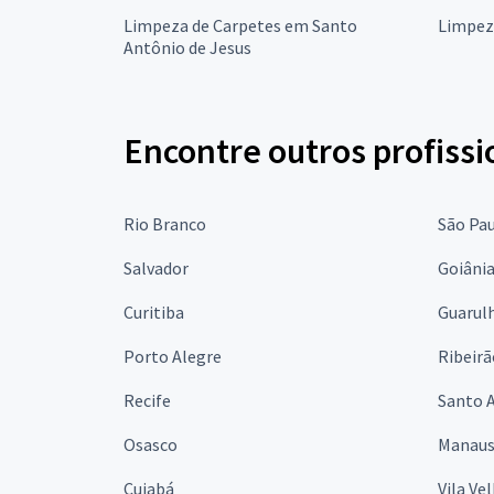
Limpeza de Carpetes em Santo
Limpez
Antônio de Jesus
Encontre outros profissi
Rio Branco
São Pa
Salvador
Goiâni
Curitiba
Guarul
Porto Alegre
Ribeirã
Recife
Santo 
Osasco
Manau
Cuiabá
Vila Ve