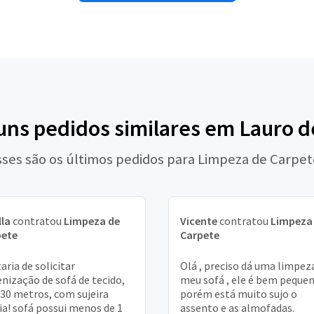
uns pedidos similares em Lauro d
sses são os últimos pedidos para Limpeza de Carpet
lla
contratou
Limpeza de
Vicente
contratou
Limpeza
pete
Carpete
aria de solicitar
Olá , preciso dá uma limpez
enização de sofá de tecido,
meu sofá , ele é bem peque
,30 metros, com sujeira
porém está muito sujo o
a! sofá possui menos de 1
assento e as almofadas.