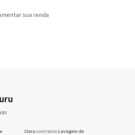
aumentar sua renda
auru
nas
e
Clara
contratou
Lavagem de