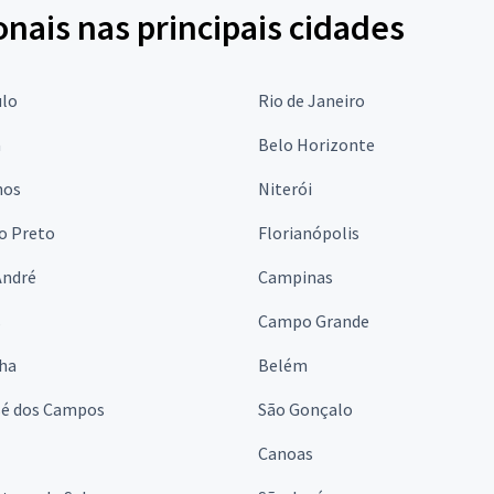
onais nas principais cidades
ulo
Rio de Janeiro
a
Belo Horizonte
hos
Niterói
o Preto
Florianópolis
André
Campinas
s
Campo Grande
lha
Belém
sé dos Campos
São Gonçalo
Canoas