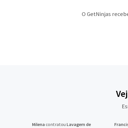
O GetNinjas receb
Vej
Es
Milena
contratou
Lavagem de
Franci