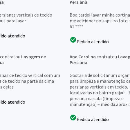
na
Persiana
rsianas verticais de tecido
Boa tarde! lavar minha cortina
out para lavar
me adicionar no zap tiro foto.
61 ****
ido atendido
Pedido atendido
contratou
Lavagem de
Ana Carolina
contratou
Lava
na
Persiana
ianas de tecido vertical com um
Gostaria de solicitar um orç
e de tecido na parte da cima
para limpeza e manutenção d
s delas
persianas verticais em tecido,
localizadas no bairro grajaú – 
persiana na sala (limpeza e
ido atendido
manutenção) – medida aproxi..
Pedido atendido