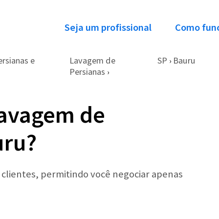
Seja um profissional
Como fun
rsianas e
Lavagem de
SP
Bauru
›
Persianas
›
Lavagem de
uru?
r clientes, permitindo você negociar apenas