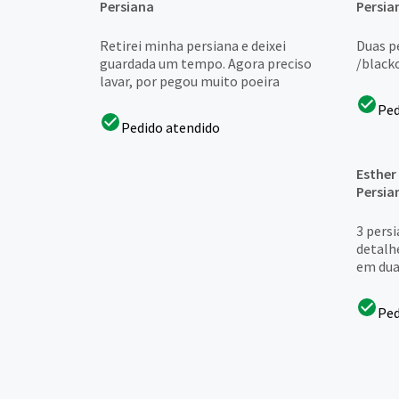
Persiana
Persia
Retirei minha persiana e deixei
Duas pe
guardada um tempo. Agora preciso
/black
lavar, por pegou muito poeira
Ped
Pedido atendido
Esther
Persia
3 pers
detalh
em dua
Ped