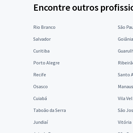
Encontre outros profissi
Rio Branco
São Pa
Salvador
Goiâni
Curitiba
Guarul
Porto Alegre
Ribeirã
Recife
Santo 
Osasco
Manau
Cuiabá
Vila Ve
Taboão da Serra
São Jo
Jundiaí
Vitória