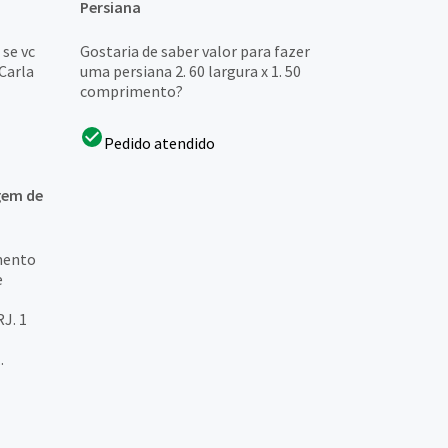
Persiana
 se vc
Gostaria de saber valor para fazer
 Carla
uma persiana 2. 60 largura x 1. 50
comprimento?
Pedido atendido
gem de
amento
e
RJ. 1
.