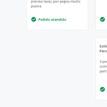
preciso lavar, por pegou muito
poeira
Pedido atendido
Esth
Pers
3 pe
com 
part