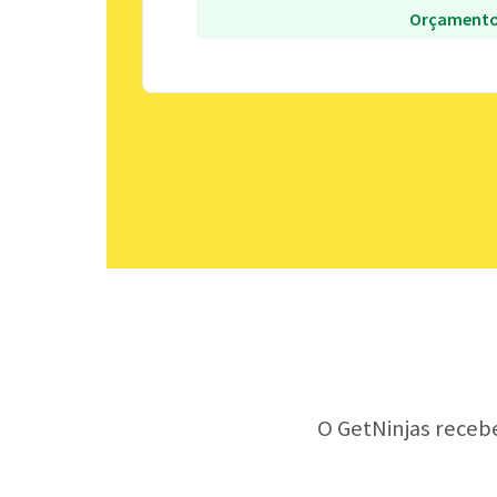
Orçamento
O GetNinjas receb