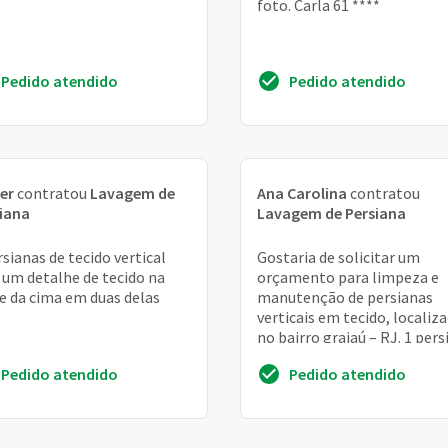
foto. Carla 61 ****
Pedido atendido
Pedido atendido
er
contratou
Lavagem de
Ana Carolina
contratou
iana
Lavagem de Persiana
rsianas de tecido vertical
Gostaria de solicitar um
um detalhe de tecido na
orçamento para limpeza e
e da cima em duas delas
manutenção de persianas
verticais em tecido, localiz
no bairro grajaú – RJ. 1 pers
na sala (limpeza e manuten
Pedido atendido
Pedido atendido
– medida aproxi...