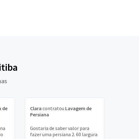
itiba
nas
 de
Clara
contratou
Lavagem de
Persiana
ina
Gostaria de saber valor para
ro
fazer uma persiana 2. 60 largura