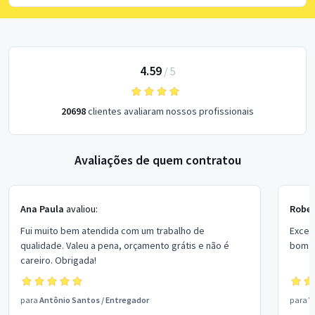
4.59
/
5
20698
clientes avaliaram nossos profissionais
Avaliações de quem contratou
Ana Paula
avaliou:
Rober
Fui muito bem atendida com um trabalho de
Excel
qualidade. Valeu a pena, orçamento grátis e não é
bom p
careiro. Obrigada!
para
Antônio Santos
/
Entregador
para
V