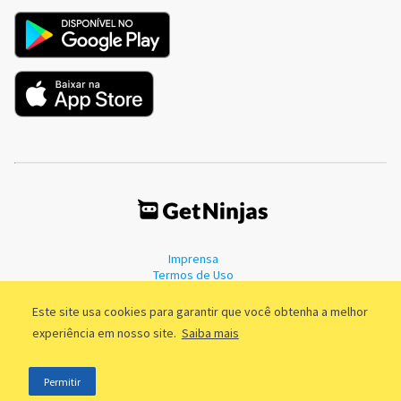
Imprensa
Termos de Uso
Política de Privacidade
Este site usa cookies para garantir que você obtenha a melhor
experiência em nosso site.
Saiba mais
©2011 - 2026, GetNinjas LTDA. CNPJ 55.744.877/0001-89 - Rua Dr.
Permitir
Fernandes Coelho, 85 - 3º andar - São Paulo/SP - Brasil