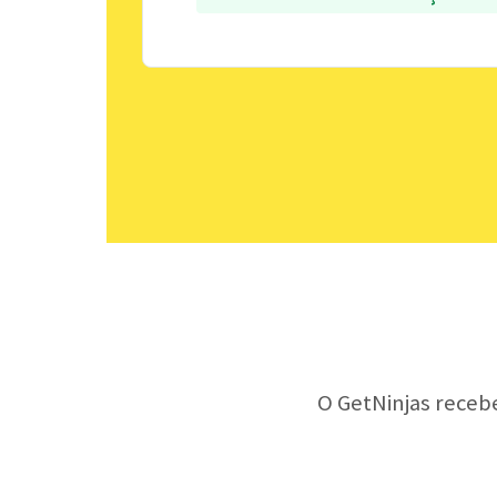
O GetNinjas receb