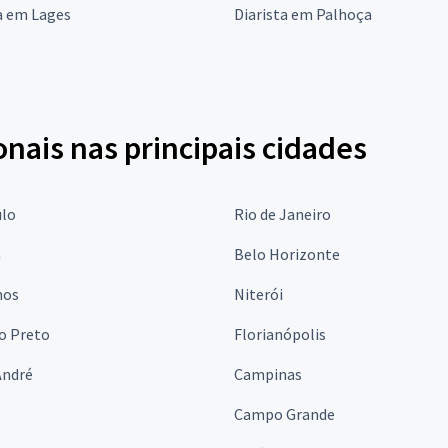
a em Lages
Diarista em Palhoça
onais nas principais cidades
ulo
Rio de Janeiro
a
Belo Horizonte
hos
Niterói
o Preto
Florianópolis
André
Campinas
s
Campo Grande