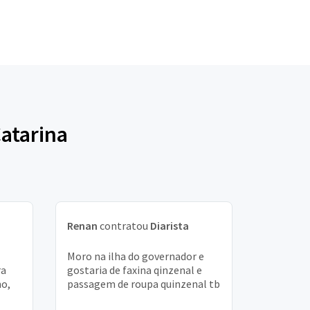
Catarina
Renan
contratou
Diarista
Moro na ilha do governador e
ra
gostaria de faxina qinzenal e
no,
passagem de roupa quinzenal tb