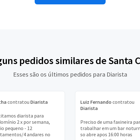
guns pedidos similares de Santa 
Esses são os últimos pedidos para Diarista
tha
contratou
Diarista
Luiz Fernando
contratou
Diarista
citamos diarista para
omínio 2 x por semana,
Preciso de uma faxineira pa
io pequeno - 12
trabalhar em um bar notur
tamentos/4 andares no
so abre apos 16:00 horas