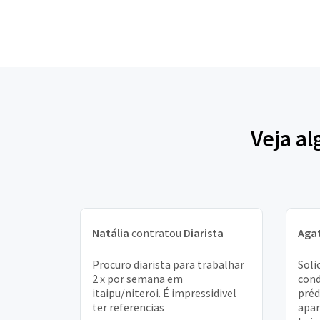
Veja al
Natália
contratou
Diarista
Aga
Procuro diarista para trabalhar
Soli
2 x por semana em
cond
itaipu/niteroi. É impressidivel
préd
ter referencias
apar