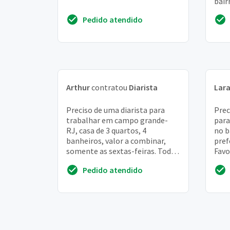
bair
Pedido atendido
Arthur
contratou
Diarista
Lar
Preciso de uma diarista para
Prec
trabalhar em campo grande-
para
RJ, casa de 3 quartos, 4
no b
banheiros, valor a combinar,
pref
somente as sextas-feiras. Todo
Favo
quintal tem que ser lavado. Não
diár
Pedido atendido
tenho animais ...