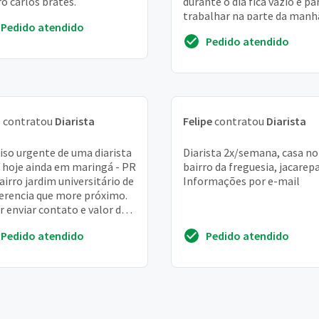
ro carlos prates.
durante o dia fica vazio e pa
trabalhar na parte da manh
Pedido atendido
bar fica na zona sul bairro
Pedido atendido
ipiranga pro...
a
contratou
Diarista
Felipe
contratou
Diarista
iso urgente de uma diarista
Diarista 2x/semana, casa no
 hoje ainda em maringá - PR
bairro da freguesia, jacarep
airro jardim universitário de
Informações por e-mail
erencia que more próximo.
r enviar contato e valor da
ia. No aguardo muito ob...
Pedido atendido
Pedido atendido