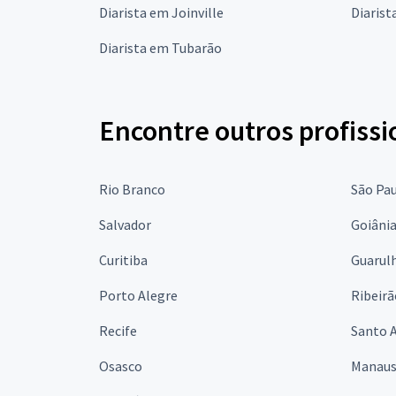
Diarista em Joinville
Diarist
Diarista em Tubarão
Encontre outros profissi
Rio Branco
São Pa
Salvador
Goiâni
Curitiba
Guarul
Porto Alegre
Ribeirã
Recife
Santo 
Osasco
Manau