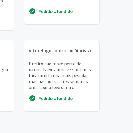
ra
ã, o
Pedido atendido
Vitor Hugo
contratou
Diarista
Prefiro que more perto do
agua.
xaxim. Talvez uma vez por mes
faca uma faxina mais pesada,
mas nas outras tres semanas
uma faxina leve seria o
suficiente. Eu estou bem flexivel
Pedido atendido
na escolha da di...