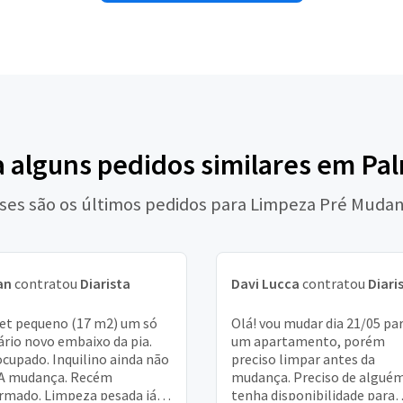
a alguns pedidos similares em Pa
ses são os últimos pedidos para Limpeza Pré Muda
an
contratou
Diarista
Davi Lucca
contratou
Diari
et pequeno (17 m2) um só
Olá! vou mudar dia 21/05 pa
rio novo embaixo da pia.
um apartamento, porém
cupado. Inquilino ainda não
preciso limpar antes da
 A mudança. Recém
mudança. Preciso de algué
rmado. Limpeza pesada já
tenha disponibilidade para