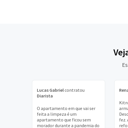
Vej
Es
Lucas Gabriel
contratou
Ren
Diarista
Kitn
O apartamento em que vai ser
armá
feita a limpeza é um
Deso
apartamento que ficou sem
fez.
morador durante a pandemia do
refo