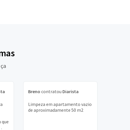
lmas
nça
sta
Breno
contratou
Diarista
ra
Limpeza em apartamento vazio
de aproximadamente 50 m2
m que