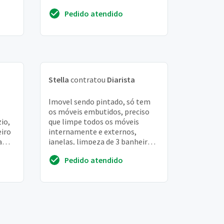
O
Pedido atendido
Stella
contratou
Diarista
Imovel sendo pintado, só tem
os móveis embutidos, preciso
zio,
que limpe todos os móveis
iro
internamente e externos,
a
janelas, limpeza de 3 banheiros
ço,
(rejuntes) + 1 lavabo, limpeza de
Pedido atendido
chão. Parede...