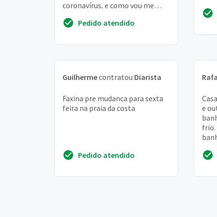
coronavírus, e como vou me
foi 
mudar necessito contratar um
Nece
Pedido atendido
serviço de faxina pesada ...
Guilherme
contratou
Diarista
Rafa
Faxina pre mudanca para sexta
Casa
feira na praia da costa
e ou
banh
frio.
banh
jane
Pedido atendido
made