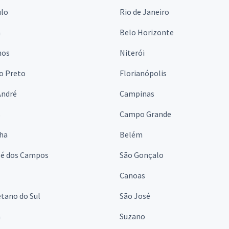
ulo
Rio de Janeiro
a
Belo Horizonte
hos
Niterói
o Preto
Florianópolis
André
Campinas
s
Campo Grande
lha
Belém
sé dos Campos
São Gonçalo
Canoas
tano do Sul
São José
á
Suzano