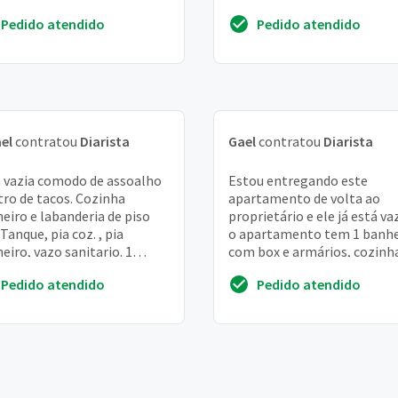
feita, mas ainda tem poeira.
limpar amanhã, dias 20/05. 
Pedido atendido
Pedido atendido
ssário so...
imóvel está vazio, possu...
el
contratou
Diarista
Gael
contratou
Diarista
 vazia comodo de assoalho
Estou entregando este
tro de tacos. Cozinha
apartamento de volta ao
eiro e labanderia de piso
proprietário e ele já está va
 Tanque, pia coz. , pia
o apartamento tem 1 banhe
eiro, vazo sanitario. 1
com box e armários, cozinh
la com veneziana de
com gabinete, área de servi
Pedido atendido
Pedido atendido
ira. Pequeno qui...
sala e 2 quartos (c...