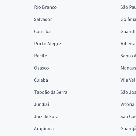
Rio Branco
São Pa
Salvador
Goiâni
Curitiba
Guarul
Porto Alegre
Ribeirã
Recife
Santo 
Osasco
Manau
Cuiabá
Vila Ve
Taboão da Serra
São Jo
Jundiaí
Vitória
Juiz de Fora
São Cae
Arapiraca
Guaruj