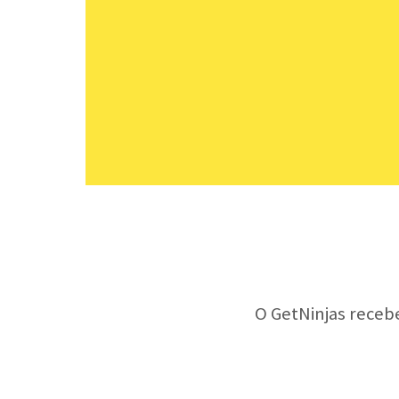
O GetNinjas receb