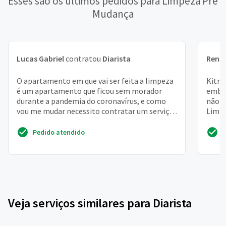
Esses são os últimos pedidos para Limpeza Pré
Mudança
Lucas Gabriel
contratou
Diarista
Rena
O apartamento em que vai ser feita a limpeza
Kitne
é um apartamento que ficou sem morador
embai
durante a pandemia do coronavírus, e como
não f
vou me mudar necessito contratar um serviço
Limpe
de faxina pesada ...
poeira
Pedido atendido
Veja serviços similares para Diarista