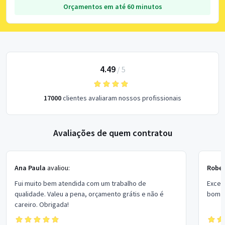
Orçamentos em até 60 minutos
4.49
/
5
17000
clientes avaliaram nossos profissionais
Avaliações de quem contratou
Ana Paula
avaliou:
Rober
Fui muito bem atendida com um trabalho de
Excel
qualidade. Valeu a pena, orçamento grátis e não é
bom p
careiro. Obrigada!