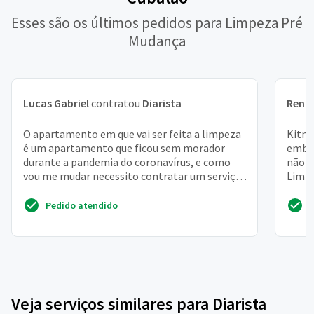
Esses são os últimos pedidos para Limpeza Pré
Mudança
Lucas Gabriel
contratou
Diarista
Rena
O apartamento em que vai ser feita a limpeza
Kitne
é um apartamento que ficou sem morador
embai
durante a pandemia do coronavírus, e como
não f
vou me mudar necessito contratar um serviço
Limpe
de faxina pesada ...
poeira
Pedido atendido
Veja serviços similares para Diarista