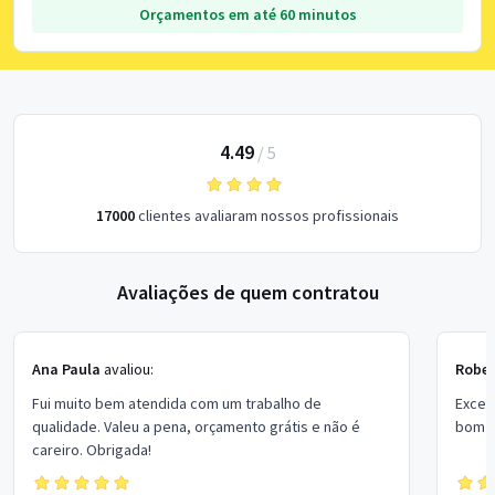
Orçamentos em até 60 minutos
4.49
/
5
17000
clientes avaliaram nossos profissionais
Avaliações de quem contratou
Ana Paula
avaliou:
Rober
Fui muito bem atendida com um trabalho de
Excel
qualidade. Valeu a pena, orçamento grátis e não é
bom p
careiro. Obrigada!