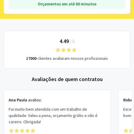
Orçamentos em até 60 minutos
4.49
/
5
17000
clientes avaliaram nossos profissionais
Avaliações de quem contratou
Ana Paula
avaliou:
Rober
Fui muito bem atendida com um trabalho de
Excel
qualidade. Valeu a pena, orçamento grátis e não é
bom p
careiro. Obrigada!