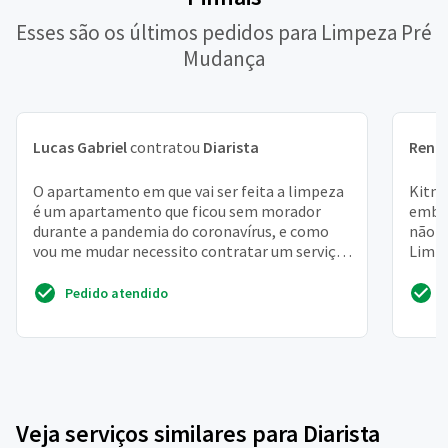
Esses são os últimos pedidos para Limpeza Pré
Mudança
Lucas Gabriel
contratou
Diarista
Rena
O apartamento em que vai ser feita a limpeza
Kitne
é um apartamento que ficou sem morador
embai
durante a pandemia do coronavírus, e como
não f
vou me mudar necessito contratar um serviço
Limpe
de faxina pesada ...
poeira
Pedido atendido
Veja serviços similares para Diarista