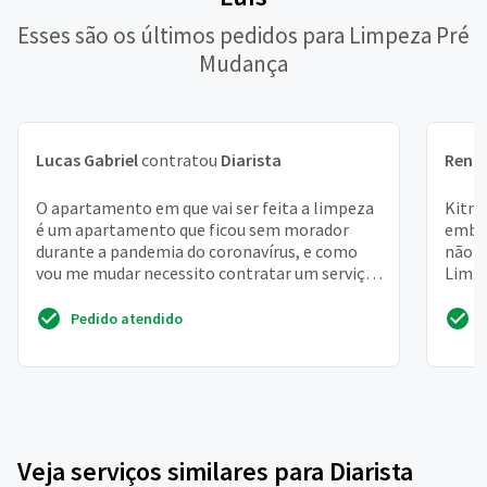
Esses são os últimos pedidos para Limpeza Pré
Mudança
Lucas Gabriel
contratou
Diarista
Rena
O apartamento em que vai ser feita a limpeza
Kitne
é um apartamento que ficou sem morador
embai
durante a pandemia do coronavírus, e como
não f
vou me mudar necessito contratar um serviço
Limpe
de faxina pesada ...
poeira
Pedido atendido
Veja serviços similares para Diarista