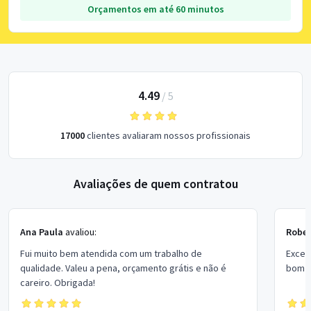
Orçamentos em até 60 minutos
4.49
/
5
17000
clientes avaliaram nossos profissionais
Avaliações de quem contratou
Ana Paula
avaliou:
Rober
Fui muito bem atendida com um trabalho de
Excel
qualidade. Valeu a pena, orçamento grátis e não é
bom p
careiro. Obrigada!