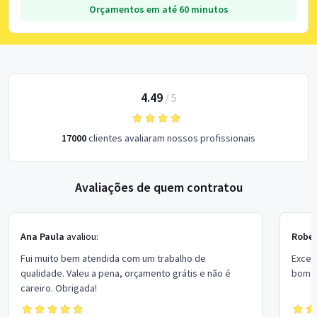
Orçamentos em até 60 minutos
4.49
/
5
17000
clientes avaliaram nossos profissionais
Avaliações de quem contratou
Ana Paula
avaliou:
Rober
Fui muito bem atendida com um trabalho de
Excel
qualidade. Valeu a pena, orçamento grátis e não é
bom p
careiro. Obrigada!