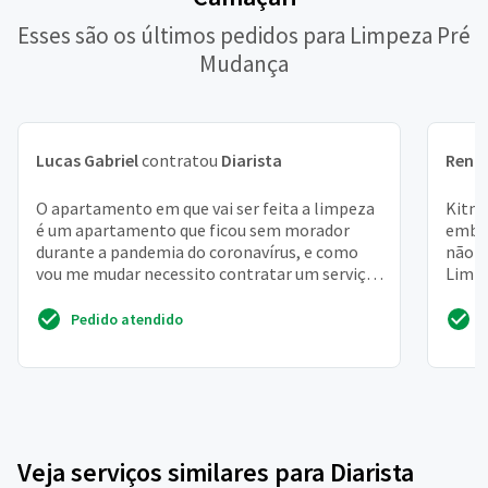
Esses são os últimos pedidos para Limpeza Pré
Mudança
Lucas Gabriel
contratou
Diarista
Rena
O apartamento em que vai ser feita a limpeza
Kitne
é um apartamento que ficou sem morador
embai
durante a pandemia do coronavírus, e como
não f
vou me mudar necessito contratar um serviço
Limpe
de faxina pesada ...
poeira
Pedido atendido
Veja serviços similares para Diarista