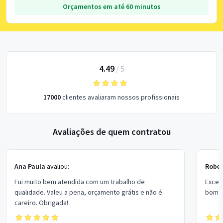
Orçamentos em até 60 minutos
4.49
/
5
17000
clientes avaliaram nossos profissionais
Avaliações de quem contratou
Ana Paula
avaliou:
Rober
Fui muito bem atendida com um trabalho de
Excel
qualidade. Valeu a pena, orçamento grátis e não é
bom p
careiro. Obrigada!