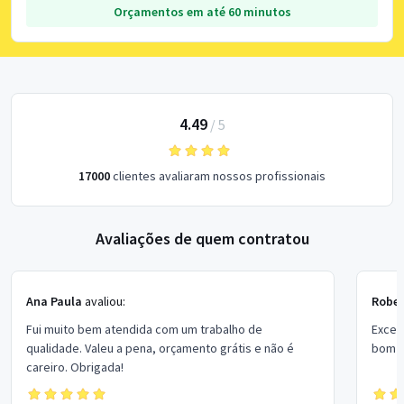
Orçamentos em até 60 minutos
4.49
/
5
17000
clientes avaliaram nossos profissionais
Avaliações de quem contratou
Ana Paula
avaliou:
Rober
Fui muito bem atendida com um trabalho de
Excel
qualidade. Valeu a pena, orçamento grátis e não é
bom p
careiro. Obrigada!