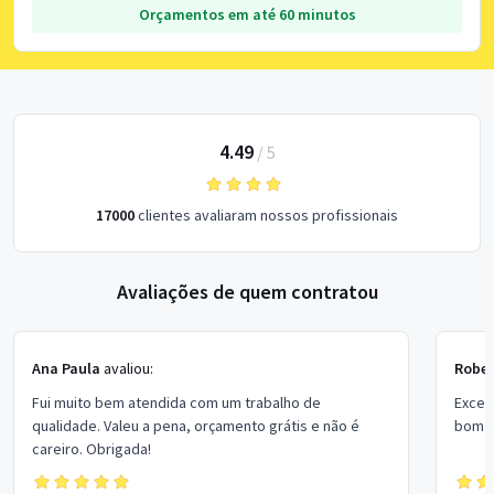
Orçamentos em até 60 minutos
4.49
/
5
17000
clientes avaliaram nossos profissionais
Avaliações de quem contratou
Ana Paula
avaliou:
Rober
Fui muito bem atendida com um trabalho de
Excel
qualidade. Valeu a pena, orçamento grátis e não é
bom p
careiro. Obrigada!