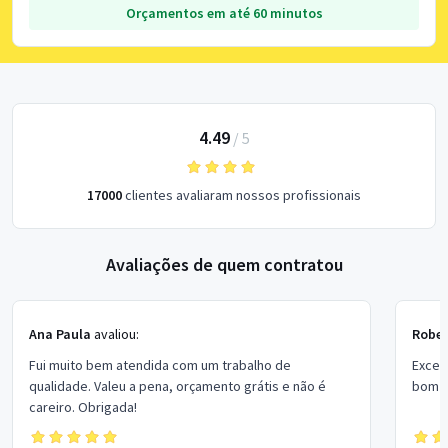
Orçamentos em até 60 minutos
4.49
/
5
17000
clientes avaliaram nossos profissionais
Avaliações de quem contratou
Ana Paula
avaliou:
Rober
Fui muito bem atendida com um trabalho de
Excel
qualidade. Valeu a pena, orçamento grátis e não é
bom p
careiro. Obrigada!