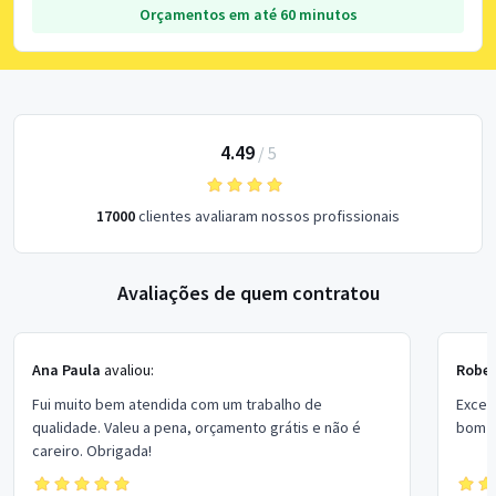
Orçamentos em até 60 minutos
4.49
/
5
17000
clientes avaliaram nossos profissionais
Avaliações de quem contratou
Ana Paula
avaliou:
Rober
Fui muito bem atendida com um trabalho de
Excel
qualidade. Valeu a pena, orçamento grátis e não é
bom p
careiro. Obrigada!