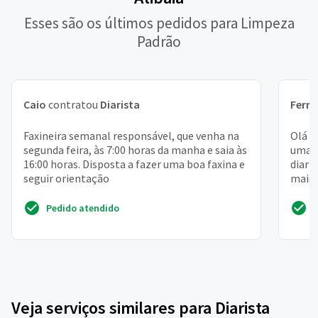
Esses são os últimos pedidos para Limpeza
Padrão
Caio
contratou
Diarista
Fern
Faxineira semanal responsável, que venha na
Olá m
segunda feira, às 7:00 horas da manha e saia às
uma c
16:00 horas. Disposta a fazer uma boa faxina e
diari
seguir orientação
mais 
super
Pedido atendido
Veja serviços similares para Diarista