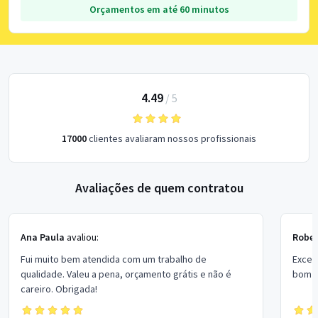
Orçamentos em até 60 minutos
4.49
/
5
17000
clientes avaliaram nossos profissionais
Avaliações de quem contratou
Ana Paula
avaliou:
Rober
Fui muito bem atendida com um trabalho de
Excel
qualidade. Valeu a pena, orçamento grátis e não é
bom p
careiro. Obrigada!