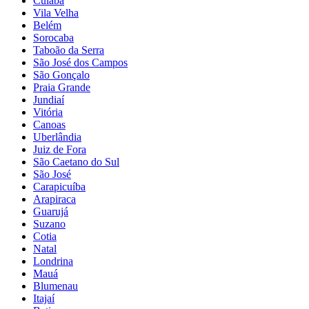
Cuiabá
Vila Velha
Belém
Sorocaba
Taboão da Serra
São José dos Campos
São Gonçalo
Praia Grande
Jundiaí
Vitória
Canoas
Uberlândia
Juiz de Fora
São Caetano do Sul
São José
Carapicuíba
Arapiraca
Guarujá
Suzano
Cotia
Natal
Londrina
Mauá
Blumenau
Itajaí