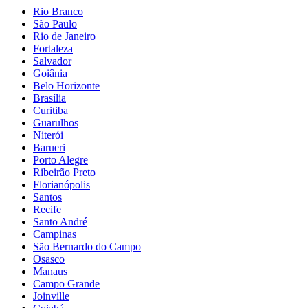
Rio Branco
São Paulo
Rio de Janeiro
Fortaleza
Salvador
Goiânia
Belo Horizonte
Brasília
Curitiba
Guarulhos
Niterói
Barueri
Porto Alegre
Ribeirão Preto
Florianópolis
Santos
Recife
Santo André
Campinas
São Bernardo do Campo
Osasco
Manaus
Campo Grande
Joinville