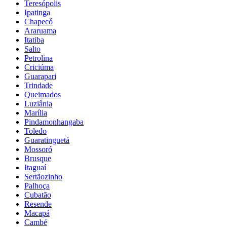
Teresópolis
Ipatinga
Chapecó
Araruama
Itatiba
Salto
Petrolina
Criciúma
Guarapari
Trindade
Queimados
Luziânia
Marília
Pindamonhangaba
Toledo
Guaratinguetá
Mossoró
Brusque
Itaguaí
Sertãozinho
Palhoça
Cubatão
Resende
Macapá
Cambé