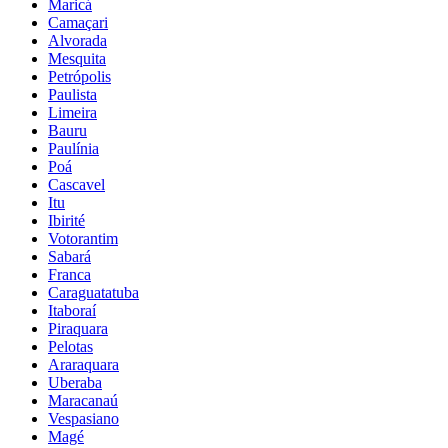
Maricá
Camaçari
Alvorada
Mesquita
Petrópolis
Paulista
Limeira
Bauru
Paulínia
Poá
Cascavel
Itu
Ibirité
Votorantim
Sabará
Franca
Caraguatatuba
Itaboraí
Piraquara
Pelotas
Araraquara
Uberaba
Maracanaú
Vespasiano
Magé