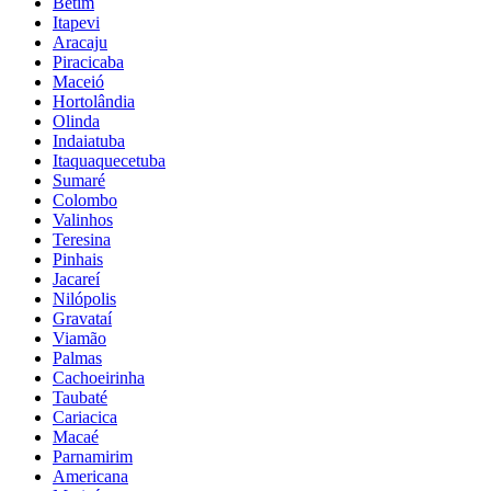
Betim
Itapevi
Aracaju
Piracicaba
Maceió
Hortolândia
Olinda
Indaiatuba
Itaquaquecetuba
Sumaré
Colombo
Valinhos
Teresina
Pinhais
Jacareí
Nilópolis
Gravataí
Viamão
Palmas
Cachoeirinha
Taubaté
Cariacica
Macaé
Parnamirim
Americana