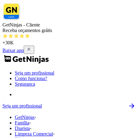
GetNinjas - Cliente
Receba orçamentos grátis
+30K
Baixar app
Seja um profissional
Como funciona?
Segurança
Seja um profissional
GetNinjas
›
Família
›
Diarista
›
Limpeza Comercial
›