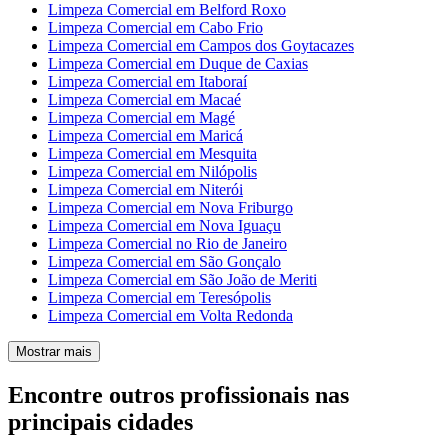
Limpeza Comercial em Belford Roxo
Limpeza Comercial em Cabo Frio
Limpeza Comercial em Campos dos Goytacazes
Limpeza Comercial em Duque de Caxias
Limpeza Comercial em Itaboraí
Limpeza Comercial em Macaé
Limpeza Comercial em Magé
Limpeza Comercial em Maricá
Limpeza Comercial em Mesquita
Limpeza Comercial em Nilópolis
Limpeza Comercial em Niterói
Limpeza Comercial em Nova Friburgo
Limpeza Comercial em Nova Iguaçu
Limpeza Comercial no Rio de Janeiro
Limpeza Comercial em São Gonçalo
Limpeza Comercial em São João de Meriti
Limpeza Comercial em Teresópolis
Limpeza Comercial em Volta Redonda
Mostrar mais
Encontre outros profissionais nas
principais cidades