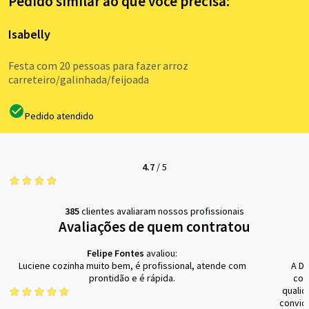
Pedido similar ao que você precisa:
Isabelly
Festa com 20 pessoas para fazer arroz
carreteiro/galinhada/feijoada
Pedido atendido
4.7
/
5
385
clientes avaliaram nossos profissionais
Avaliações de quem contratou
Felipe Fontes
avaliou:
Luciene cozinha muito bem, é profissional, atende com
A Da
prontidão e é rápida.
con
qualid
convid