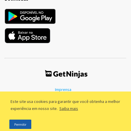
Imprensa
Termos de Uso
Política de Privacidade
Este site usa cookies para garantir que você obtenha a melhor
experiência em nosso site.
Saiba mais
©2011 - 2026, GetNinjas LTDA. CNPJ 55.744.877/0001-89 - Rua Dr.
Permitir
Fernandes Coelho, 85 - 3º andar - São Paulo/SP - Brasil