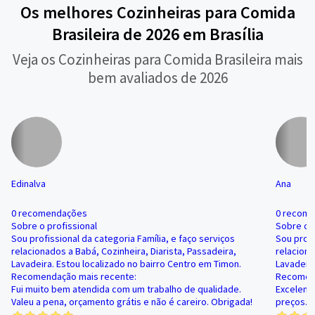
Os melhores Cozinheiras para Comida
Brasileira de 2026 em Brasília
Veja os Cozinheiras para Comida Brasileira mais
bem avaliados de 2026
Edinalva
Ana
0 recomendações
0 recom
Sobre o profissional
Sobre o p
Sou profissional da categoria Família, e faço serviços
Sou profi
relacionados a Babá, Cozinheira, Diarista, Passadeira,
relaciona
Lavadeira. Estou localizado no bairro Centro em Timon.
Lavadeira
Recomendação mais recente:
Recomend
Fui muito bem atendida com um trabalho de qualidade.
Excelent
Valeu a pena, orçamento grátis e não é careiro. Obrigada!
preços. 