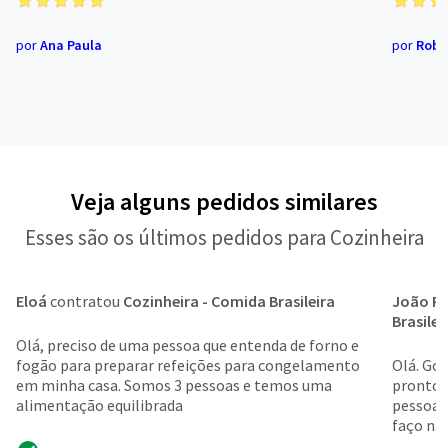
por
Ana Paula
por
Robe
Veja alguns pedidos similares
Esses são os últimos pedidos para Cozinheira
Eloá
contratou
Cozinheira - Comida Brasileira
João P
Brasilei
Olá, preciso de uma pessoa que entenda de forno e
fogão para preparar refeições para congelamento
Olá. Gos
em minha casa. Somos 3 pessoas e temos uma
prontos 
alimentação equilibrada
pessoas)
faço na