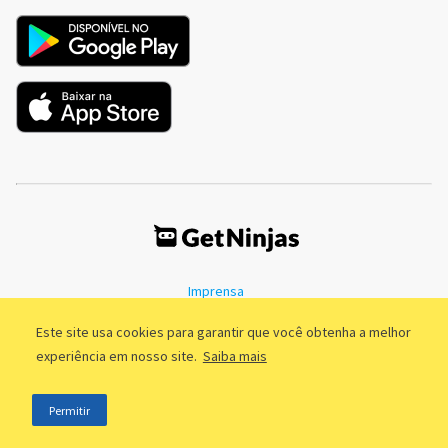
Imprensa
Termos de Uso
Política de Privacidade
Este site usa cookies para garantir que você obtenha a melhor
experiência em nosso site.
Saiba mais
©2011 - 2026, GetNinjas LTDA. CNPJ 55.744.877/0001-89 - Rua Dr.
Permitir
Fernandes Coelho, 85 - 3º andar - São Paulo/SP - Brasil