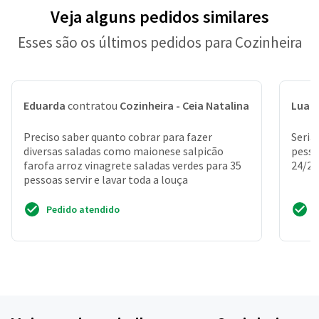
Veja alguns pedidos similares
Esses são os últimos pedidos para Cozinheira
Eduarda
contratou
Cozinheira - Ceia Natalina
Luan
Preciso saber quanto cobrar para fazer
Seria
diversas saladas como maionese salpicão
pesso
farofa arroz vinagrete saladas verdes para 35
24/25
pessoas servir e lavar toda a louça
Pedido atendido