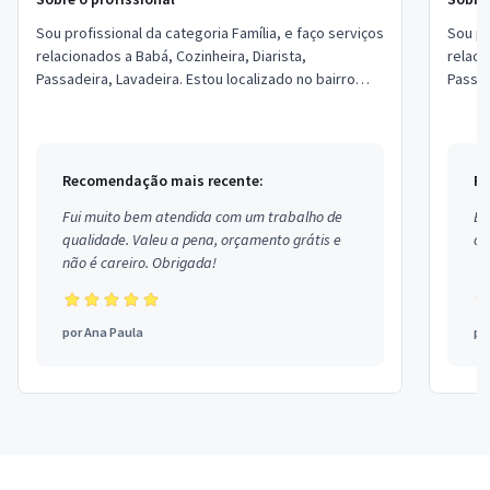
Sou profissional da categoria Família, e faço serviços
Sou pr
relacionados a Babá, Cozinheira, Diarista,
relaci
Passadeira, Lavadeira. Estou localizado no bairro
Passad
Setor Leste em Planaltina.
Natal 
Recomendação mais recente:
Re
Fui muito bem atendida com um trabalho de
Ex
qualidade. Valeu a pena, orçamento grátis e
co
não é careiro. Obrigada!
por
Ana Paula
po