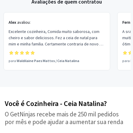
Avaliações de quem contratou
Alex
avaliou:
Ferna
Excelente cozinheira, Comida muito saborosa, com
A sra.
cheiro e sabor deliciosos. Fez a ceia de natal para
muití
mim e minha familia. Certamente contraria de novo e
ótimo
indico.
24), 
delic
para
Waldilaine Paes Mattos
/
Ceia Natalina
para
M
respe
muito
bom!!
Você é Cozinheira - Ceia Natalina?
O GetNinjas recebe mais de 250 mil pedidos
por mês e pode ajudar a aumentar sua renda