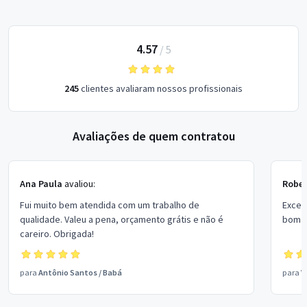
4.57
/
5
245
clientes avaliaram nossos profissionais
Avaliações de quem contratou
Ana Paula
avaliou:
Rober
Fui muito bem atendida com um trabalho de
Excel
qualidade. Valeu a pena, orçamento grátis e não é
bom p
careiro. Obrigada!
para
Antônio Santos
/
Babá
para
V