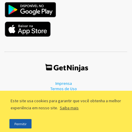
Imprensa
Termos de Uso
Política de Privacidade
Este site usa cookies para garantir que você obtenha a melhor
experiência em nosso site.
Saiba mais
©2011 - 2026, GetNinjas LTDA. CNPJ 55.744.877/0001-89 - Rua Dr.
Permitir
Fernandes Coelho, 85 - 3º andar - São Paulo/SP - Brasil