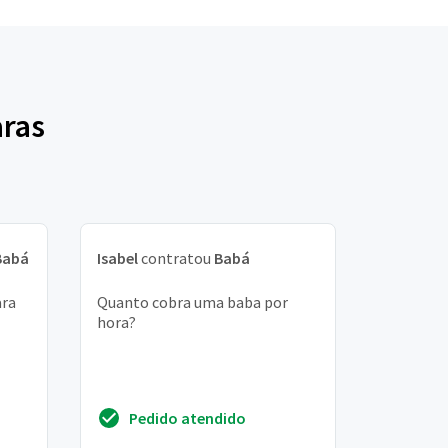
aras
Babá
Isabel
contratou
Babá
ara
Quanto cobra uma baba por
hora?
Pedido atendido