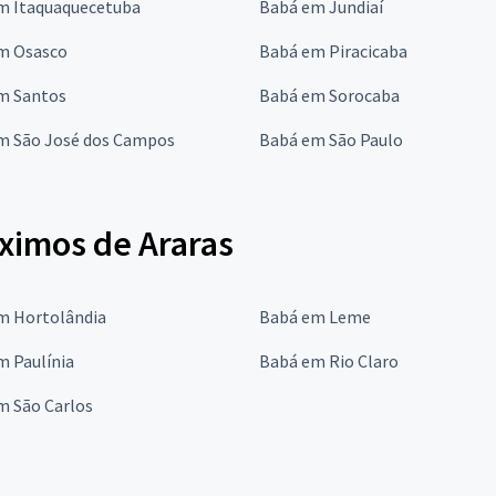
m Itaquaquecetuba
Babá em Jundiaí
m Osasco
Babá em Piracicaba
m Santos
Babá em Sorocaba
m São José dos Campos
Babá em São Paulo
ximos de Araras
m Hortolândia
Babá em Leme
m Paulínia
Babá em Rio Claro
m São Carlos