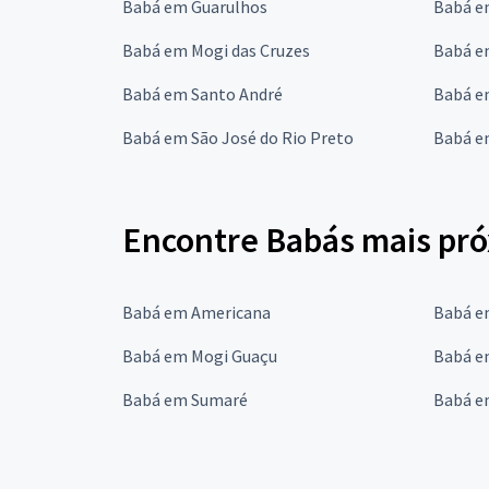
Babá em Guarulhos
Babá e
Babá em Mogi das Cruzes
Babá e
Babá em Santo André
Babá e
Babá em São José do Rio Preto
Babá e
Encontre Babás mais pró
Babá em Americana
Babá e
Babá em Mogi Guaçu
Babá e
Babá em Sumaré
Babá e