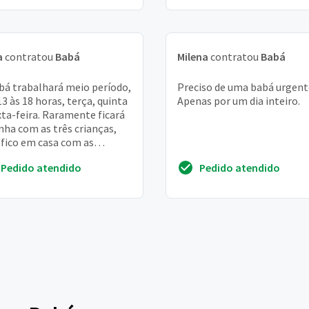
a
contratou
Babá
Milena
contratou
Babá
bá trabalhará meio período,
Preciso de uma babá urgente.
13 às 18 horas, terça, quinta
Apenas por um dia inteiro.
xta-feira. Raramente ficará
nha com as três crianças,
 fico em casa com as
nças
Pedido atendido
Pedido atendido