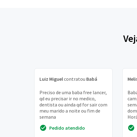
Vej
Luiz Miguel
contratou
Babá
Meli
Preciso de uma baba free lancer,
Babá
qd eu precisar ir no medico,
camp
dentista ou ainda qd for sair com
sema
meu marido a noite ou fim de
domi
semana
Horá
Pedido atendido