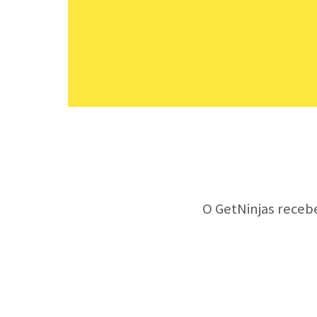
O GetNinjas receb