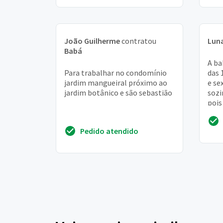
João Guilherme
contratou
Lun
Babá
A ba
Para trabalhar no condomínio
das 
jardim mangueiral próximo ao
e se
jardim botânico e são sebastião
sozi
pois
cria
Pedido atendido