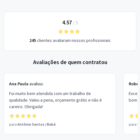
4.57
/
5
245
clientes avaliaram nossos profissionais
Avaliações de quem contratou
Ana Paula
avaliou:
Rober
Fui muito bem atendida com um trabalho de
Excel
qualidade. Valeu a pena, orçamento grátis e não é
bom p
careiro. Obrigada!
para
Antônio Santos
/
Babá
para
V