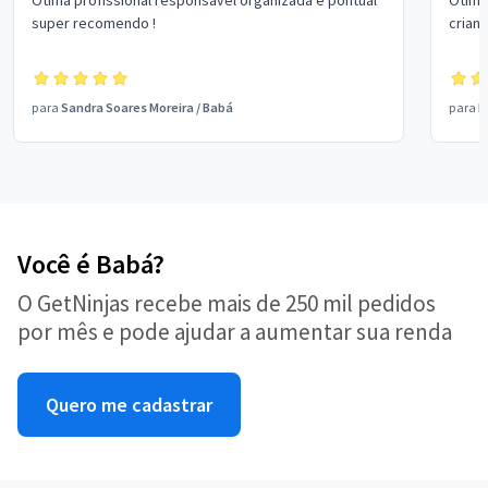
Ótima profissional responsável organizada e pontual
Ótima
super recomendo !
crian
para
Sandra Soares Moreira
/
Babá
para
P
Você é Babá?
O GetNinjas recebe mais de 250 mil pedidos
por mês e pode ajudar a aumentar sua renda
Quero me cadastrar