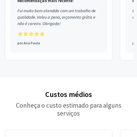
Recomendação mais recente:
Re
Fui muito bem atendida com um trabalho de
Ex
qualidade. Valeu a pena, orçamento grátis e
co
não é careiro. Obrigada!
por
Ana Paula
po
Custos médios
Conheça o custo estimado para alguns
serviços