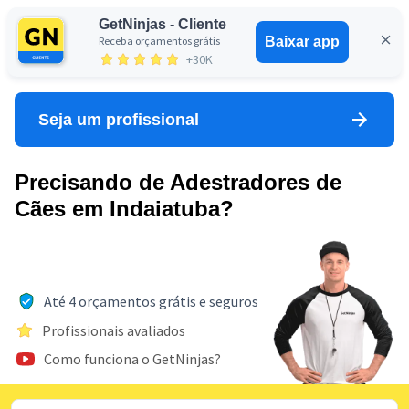
GetNinjas - Cliente
Receba orçamentos grátis
Baixar app
Entrar
+30K
Seja um profissional
Precisando de Adestradores de
Cães em Indaiatuba?
Até 4 orçamentos grátis e seguros
Profissionais avaliados
Como funciona o GetNinjas?