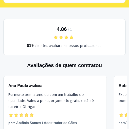
4.86
/
5
clientes avaliaram nossos profissionais
619
Avaliações de quem contratou
avaliou:
Ana Paula
Rober
Fui muito bem atendida com um trabalho de
Excel
qualidade. Valeu a pena, orçamento grátis e não é
bom p
careiro. Obrigada!
para
para
Antônio Santos
/
Adestrador de Cães
V