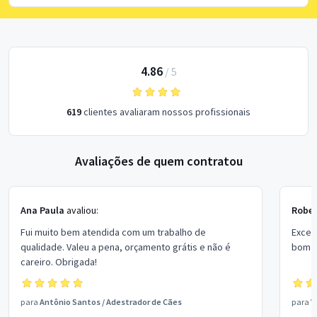
4.86
/
5
619
clientes avaliaram nossos profissionais
Avaliações de quem contratou
Ana Paula
avaliou:
Rober
Fui muito bem atendida com um trabalho de
Excel
qualidade. Valeu a pena, orçamento grátis e não é
bom p
careiro. Obrigada!
para
Antônio Santos
/
Adestrador de Cães
para
V