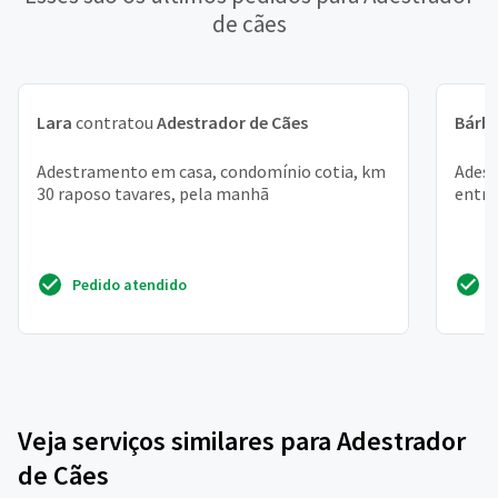
de cães
Lara
contratou
Adestrador de Cães
Bárb
Adestramento em casa, condomínio cotia, km
Adest
30 raposo tavares, pela manhã
entre
Pedido atendido
Veja serviços similares para Adestrador
de Cães