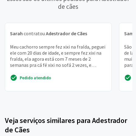
de cães
Sarah
contratou
Adestrador de Cães
Samu
Meu cachorro sempre fez xixi na fralda, peguei
São d
ele com 20 dias de idade, e sempre fez xixi na
de la
fralda, ela agora está com 7 meses de 2
muito
semanas pra cá fé xixi no sofá 2 vezes, e
para 
sempre quan...
toda v
Pedido atendido
Veja serviços similares para Adestrador
de Cães