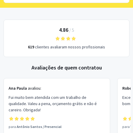
4.86
/
5
619
clientes avaliaram nossos profissionais
Avaliações de quem contratou
Ana Paula
avaliou:
Rober
Fui muito bem atendida com um trabalho de
Excel
qualidade. Valeu a pena, orçamento grátis e não é
bom p
careiro. Obrigada!
para
Antônio Santos
/
Presencial
para
V