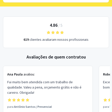
4.86
/
5
619
clientes avaliaram nossos profissionais
Avaliações de quem contratou
Ana Paula
avaliou:
Rober
Fui muito bem atendida com um trabalho de
Excel
qualidade. Valeu a pena, orçamento grátis e não é
bom p
careiro. Obrigada!
para
Antônio Santos
/
Presencial
para
V