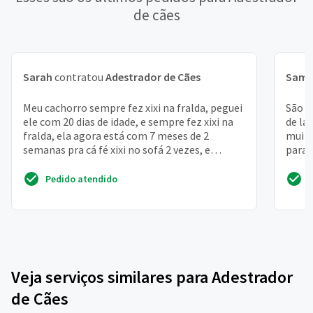
de cães
Sarah
contratou
Adestrador de Cães
Samu
Meu cachorro sempre fez xixi na fralda, peguei
São d
ele com 20 dias de idade, e sempre fez xixi na
de la
fralda, ela agora está com 7 meses de 2
muito
semanas pra cá fé xixi no sofá 2 vezes, e
para 
sempre quan...
toda v
Pedido atendido
Veja serviços similares para Adestrador
de Cães