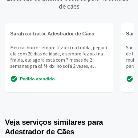
de cães
contratou
Sarah
Adestrador de Cães
Samu
Meu cachorro sempre fez xixi na fralda, peguei
São d
ele com 20 dias de idade, e sempre fez xixi na
de la
fralda, ela agora está com 7 meses de 2
muito
semanas pra cá fé xixi no sofá 2 vezes, e
para 
sempre quan...
toda v
Pedido atendido
Veja serviços similares para
Adestrador de Cães