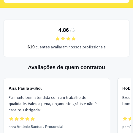
4.86
/
5
clientes avaliaram nossos profissionais
619
Avaliações de quem contratou
avaliou:
Ana Paula
Rober
Fui muito bem atendida com um trabalho de
Excel
qualidade. Valeu a pena, orçamento grátis e não é
bom p
careiro. Obrigada!
para
para
Antônio Santos
/
Presencial
V