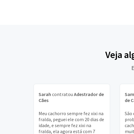
Veja a
E
Sarah
contratou
Adestrador de
Sam
Cães
de C
Meu cachorro sempre fez xixi na
São 
fralda, peguei ele com 20 dias de
prob
idade, e sempre fez xixi na
cach
fralda, ela agora está com 7
muit