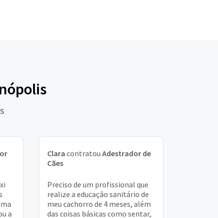
nópolis
es
or
Clara
contratou
Adestrador de
Cães
xi
Preciso de um profissional que
s
realize a educação sanitário de
 uma
meu cachorro de 4 meses, além
ou a
das coisas básicas como sentar,