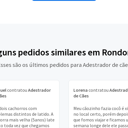
lguns pedidos similares em Rondo
sses são os últimos pedidos para Adestrador de cã
uel
contratou
Adestrador
Lorena
contratou
Adestrad
ães
de Cães
dois cachorros com
Meu cãozinho fazia cocô é xi
lemas distintos de latido. A
no local certo, porém depoi
orra mais velha (5anos) late
que fomos viajar e ficamos
o toda vez que chegamos
semana longe dele ele pass