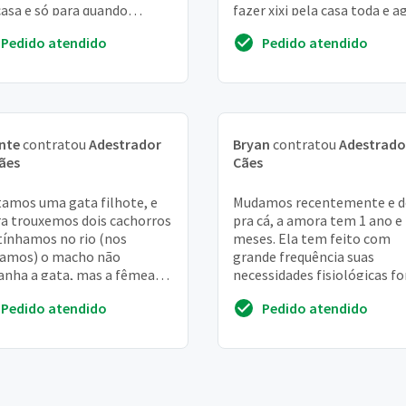
asa e só para quando
fazer xixi pela casa toda e a
mos com ela. O cachorro
não conseguimos fazer ele
Pedido atendido
Pedido atendido
 toda vez que...
começ...
nte
contratou
Adestrador
Bryan
contratou
Adestrado
ães
Cães
amos uma gata filhote, e
Mudamos recentemente e d
a trouxemos dois cachorros
pra cá, a amora tem 1 ano e
tínhamos no rio (nos
meses. Ela tem feito com
amos) o macho não
grande frequência suas
anha a gata, mas a fêmea
necessidades fisiológicas fo
deixa em paz
do tapete higiênico, mesm
Pedido atendido
Pedido atendido
sabendo onde é o local...