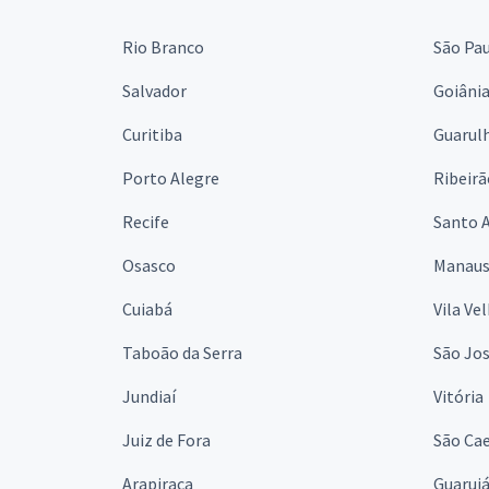
Rio Branco
São Pa
Salvador
Goiâni
Curitiba
Guarul
Porto Alegre
Ribeirã
Recife
Santo 
Osasco
Manau
Cuiabá
Vila Ve
Taboão da Serra
São Jo
Jundiaí
Vitória
Juiz de Fora
São Cae
Arapiraca
Guaruj