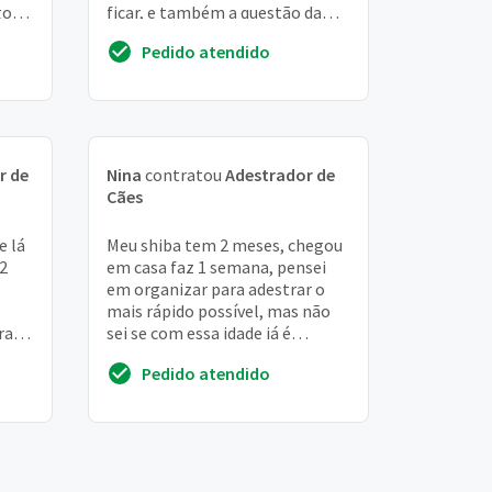
gora
ficar, e também a questão da
mordida, muito comum nos
Pedido atendido
filhotes...
r de
Nina
contratou
Adestrador de
Cães
e lá
Meu shiba tem 2 meses, chegou
 2
em casa faz 1 semana, pensei
em organizar para adestrar o
mais rápido possível, mas não
ra
sei se com essa idade já é
o
possível. Ele é bem teimoso, fica
Pedido atendido
roendo t...