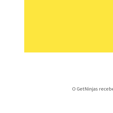
O GetNinjas receb