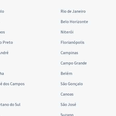
ulo
Rio de Janeiro
a
Belo Horizonte
hos
Niterói
o Preto
Florianópolis
André
Campinas
s
Campo Grande
lha
Belém
sé dos Campos
São Gonçalo
Canoas
tano do Sul
São José
á
Suzano