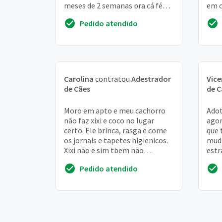
meses de 2 semanas pra cá fé
em c
xixi no sofá 2 vezes, e sempre
fala
Pedido atendido
quan...
late
Carolina
contratou
Adestrador
Vice
de Cães
de C
Moro em apto e meu cachorro
Adot
não faz xixi e coco no lugar
agor
certo. Ele brinca, rasga e come
que 
os jornais e tapetes higienicos.
mud
Xixi não e sim tbem não
estr
funcionou
não 
Pedido atendido